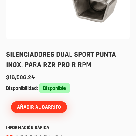
SILENCIADORES DUAL SPORT PUNTA
INOX. PARA RZR PRO R RPM
$
16,586.24
Silenciadores
Disponibilidad:
Disponible
dual
sport
AÑADIR AL CARRITO
punta
inox.
INFORMACIÓN RÁPIDA
para