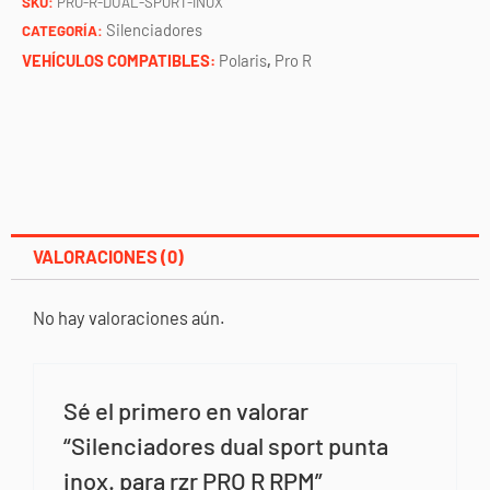
SKU:
PRO-R-DUAL-SPORT-INOX
rzr
Silenciadores
CATEGORÍA:
PRO
VEHÍCULOS COMPATIBLES:
Polaris
,
Pro R
R
RPM
cantidad
VALORACIONES (0)
No hay valoraciones aún.
Sé el primero en valorar
“Silenciadores dual sport punta
inox. para rzr PRO R RPM”