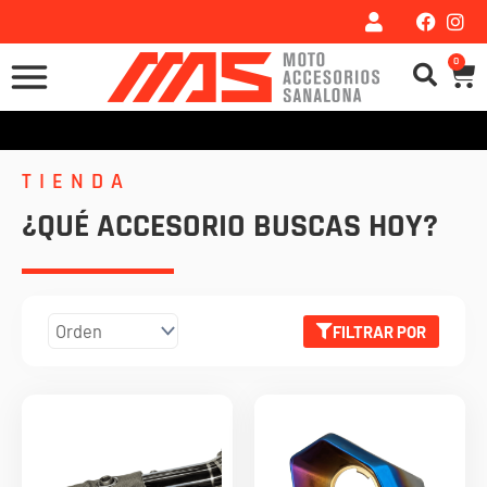
Ir
al
0
Car
contenido
TIENDA
¿QUÉ ACCESORIO BUSCAS HOY?
FILTRAR POR