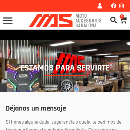
Ir
al
0
Car
contenido
CONTACTO
ESTAMOS PARA SERVIRTE
Déjanos un mensaje
Si tienes alguna duda, sugerencia o queja, te pedimos de
favor que llenes el siguiente formulario. Estaremos en