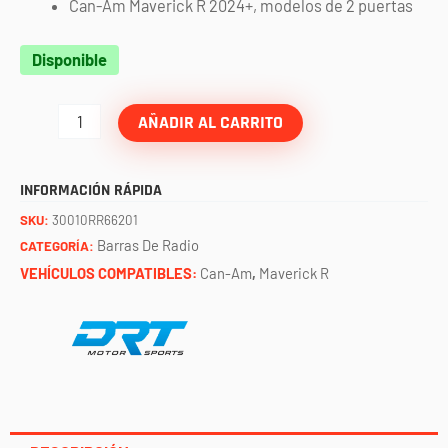
Can-Am Maverick R 2024+, modelos de 2 puertas
Set
Disponible
de
barras
AÑADIR AL CARRITO
traseras
rectas
INFORMACIÓN RÁPIDA
Maverick
SKU:
30010RR66201
R
Barras De Radio
CATEGORÍA:
DRT
VEHÍCULOS COMPATIBLES:
Can-Am
,
Maverick R
cantidad