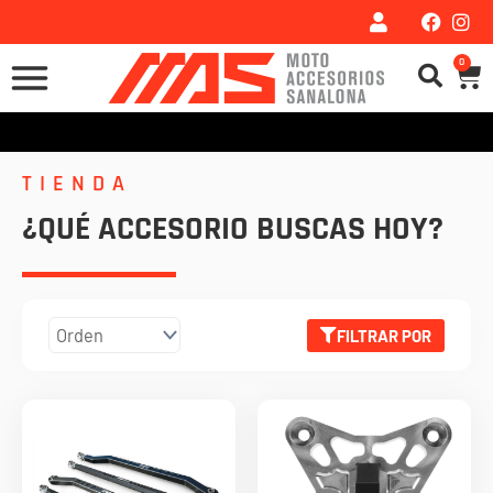
Ir
al
0
Car
contenido
TIENDA
¿QUÉ ACCESORIO BUSCAS HOY?
FILTRAR POR