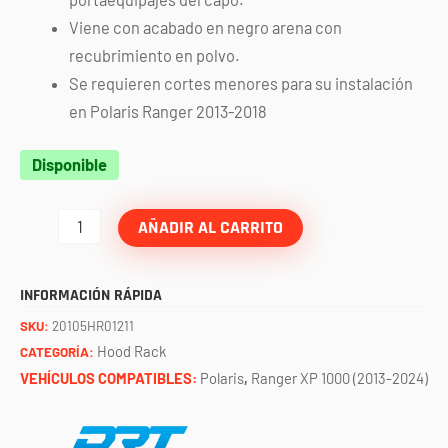
Viene con acabado en negro arena con
recubrimiento en polvo.
Se requieren cortes menores para su instalación
en Polaris Ranger 2013-2018
Hood
Disponible
rack
para
AÑADIR AL CARRITO
polaris
ranger
INFORMACIÓN RÁPIDA
XP
SKU:
20105HR01211
1000
Hood Rack
CATEGORÍA:
(2013-
VEHÍCULOS COMPATIBLES:
Polaris
,
Ranger XP 1000 (2013-2024)
2024)
DRT