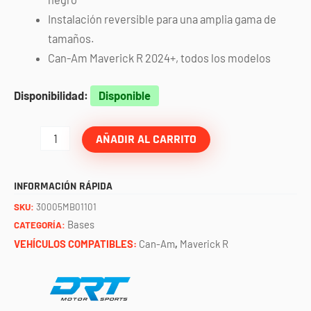
Instalación reversible para una amplia gama de
tamaños.
Can-Am Maverick R 2024+, todos los modelos
Bases
Disponibilidad:
Disponible
para
barra
AÑADIR AL CARRITO
45"
ó
INFORMACIÓN RÁPIDA
50"
SKU:
30005MB01101
Maverick
Bases
CATEGORÍA:
R
VEHÍCULOS COMPATIBLES:
Can-Am
,
Maverick R
DRT
cantidad