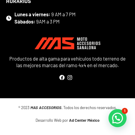
HORARIOS
Lunes a viernes:
9 AM a 7 PM
Sábados:
9AM a 3 PM
Productos de alta gama para vehículos todo terreno de
las mejores marcas del ramo 4x4 en el mercado.
® 2023
MAS ACCESORIOS.
Todos los derechos reservados.
1
Desarrollo Web por
Ad Center México