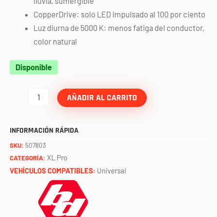
lluvia, sumergible
CopperDrive: solo LED impulsado al 100 por ciento
Luz diurna de 5000 K: menos fatiga del conductor,
color natural
Faros
Disponible
XL
PRO
AÑADIR AL CARRITO
(driving/combo)
/
INFORMACIÓN RÁPIDA
par
SKU:
507803
BAJA
XL Pro
CATEGORÍA:
DESIGNS
VEHÍCULOS COMPATIBLES:
Universal
cantidad