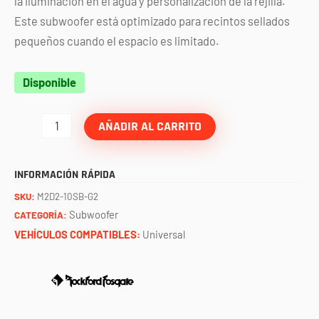
la iluminación en el agua y personalización de la rejilla.
Este subwoofer está optimizado para recintos sellados
pequeños cuando el espacio es limitado.
Subwoofer
Disponible
M2
10"
AÑADIR AL CARRITO
negro
con
INFORMACIÓN RÁPIDA
luz
SKU:
M2D2-10SB-G2
1
Subwoofer
CATEGORÍA:
a
VEHÍCULOS COMPATIBLES:
Universal
4
ohms
G2
ROCKFORD