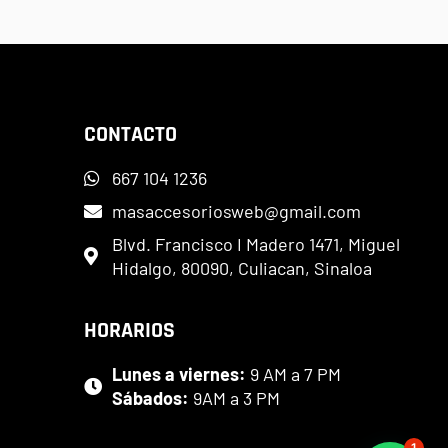
CONTACTO
667 104 1236
masaccesoriosweb@gmail.com
Blvd. Francisco I Madero 1471, Miguel
Hidalgo, 80090, Culiacan, Sinaloa
HORARIOS
Lunes a viernes:
9 AM a 7 PM
Sábados:
9AM a 3 PM
1