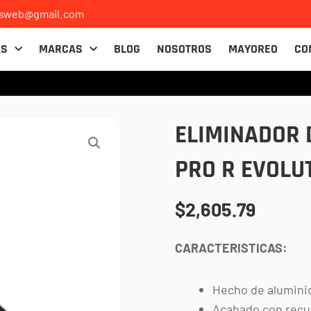
osweb@gmail.com
AS
MARCAS
BLOG
NOSOTROS
MAYOREO
CO
ELIMINADOR 
PRO R EVOLU
$
2,605.79
CARACTERISTICAS:
Hecho de alumini
Acabado con recub