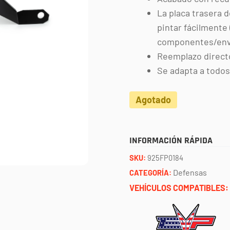
La placa trasera 
pintar fácilmente 
componentes/env
Reemplazo directo 
Se adapta a todo
Agotado
INFORMACIÓN RÁPIDA
SKU:
925FP0184
Defensas
CATEGORÍA:
VEHÍCULOS COMPATIBLES: