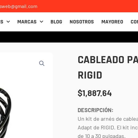
osweb@gmail.com
AS
MARCAS
BLOG
NOSOTROS
MAYOREO
CO
CABLEADO PA
RIGID
$
1,887.64
DESCRIPCIÓN:
Un kit de arnés de cable
Adapt de RIGID. El kit in
de 10 a 30 pulgadas.