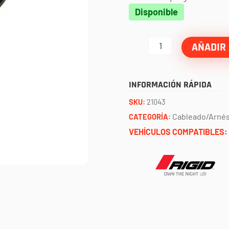
Cableado
Disponible
para
barra
AÑADIR 
adapt
10"
INFORMACIÓN RÁPIDA
a
SKU:
21043
30"
Cableado/Arné
CATEGORÍA:
RIGID
VEHÍCULOS COMPATIBLES:
cantidad