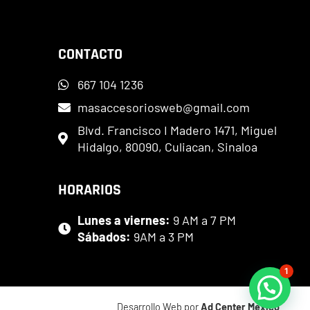
CONTACTO
667 104 1236
masaccesoriosweb@gmail.com
Blvd. Francisco I Madero 1471, Miguel
Hidalgo, 80090, Culiacan, Sinaloa
HORARIOS
Lunes a viernes:
9 AM a 7 PM
Sábados:
9AM a 3 PM
1
Desarrollo Web por
Ad Center México