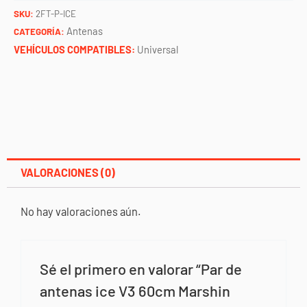
60cm
SKU:
2FT-P-ICE
Marshin
Antenas
CATEGORÍA:
whips
VEHÍCULOS COMPATIBLES:
Universal
cantidad
VALORACIONES (0)
No hay valoraciones aún.
Sé el primero en valorar “Par de
antenas ice V3 60cm Marshin