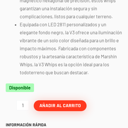
magnético hexagonal de precisión, estos whips
garantizan una instalación segura y sin
complicaciones, listos para cualquier terreno.
Equipada con LED 2811 personalizados y un
elegante fondo negro, la V3 ofrece una iluminación
vibrante de un solo color diseñada para un brillo e
impacto máximos. Fabricada con componentes
robustos y la artesanía característica de Marshin
Whips, la V3 Whips es la opción ideal para los
todoterreno que buscan destacar.
Par
Disponible
de
antenas
AÑADIR AL CARRITO
ice
V3
INFORMACIÓN RÁPIDA