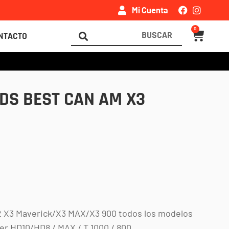
Mi Cuenta
0
Carrito
Search
NTACTO
...
S BEST CAN AM X3
 X3 Maverick/X3 MAX/X3 900 todos los modelos
r HD10/HD8 / MAX / T 1000 / 800