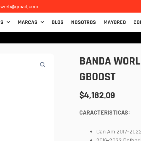
osweb@gmail.com
AS
MARCAS
BLOG
NOSOTROS
MAYOREO
CO
BANDA WORLD
GBOOST
$
4,182.09
CARACTERISTICAS:
Can Am 2017-2022
2016-2022 Defende