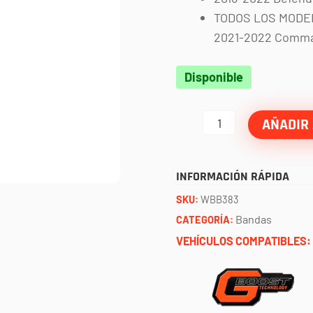
TODOS LOS MODELO
2021-2022 Comma
Banda
Disponible
worlds
best
AÑADIR 
CAN
AM
INFORMACIÓN RÁPIDA
X3
SKU:
WBB383
GBOOST
Bandas
CATEGORÍA:
cantidad
VEHÍCULOS COMPATIBLES: