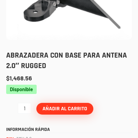
ABRAZADERA CON BASE PARA ANTENA
2.0″ RUGGED
$
1,468.56
Abrazadera
Disponible
con
base
AÑADIR AL CARRITO
para
antena
INFORMACIÓN RÁPIDA
2.0"