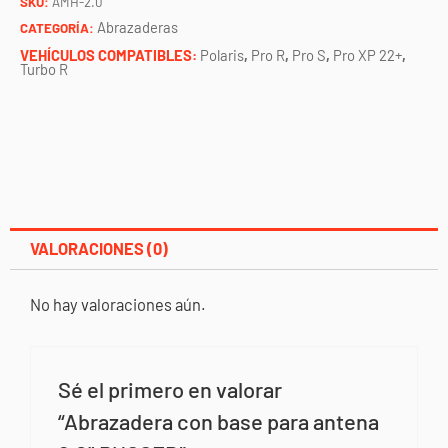
SKU:
AMH-2.0
RUGGED
Abrazaderas
CATEGORÍA:
cantidad
VEHÍCULOS COMPATIBLES:
Polaris
,
Pro R
,
Pro S
,
Pro XP 22+
,
Turbo R
VALORACIONES (0)
No hay valoraciones aún.
Sé el primero en valorar
“Abrazadera con base para antena