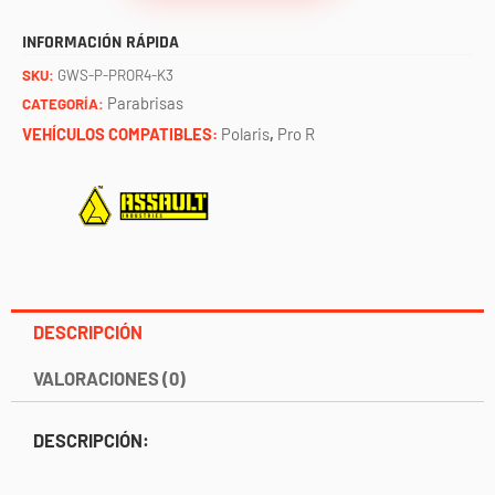
chofer
INFORMACIÓN RÁPIDA
y
SKU:
GWS-P-PROR4-K3
copiloto
Parabrisas
CATEGORÍA:
rzr
VEHÍCULOS COMPATIBLES:
Polaris
,
Pro R
pro
r
ASSAULT
cantidad
DESCRIPCIÓN
VALORACIONES (0)
DESCRIPCIÓN: