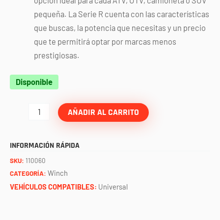
opción ideal para cada ATV, UTV, camioneta o SUV
pequeña. La Serie R cuenta con las características
que buscas, la potencia que necesitas y un precio
que te permitirá optar por marcas menos
prestigiosas.
Winch
Disponible
R-
Series
AÑADIR AL CARRITO
R60-
S
INFORMACIÓN RÁPIDA
cuerda
SKU:
110060
sintetica
Winch
CATEGORÍA:
(6,000
VEHÍCULOS COMPATIBLES:
Universal
lbs)
WARN