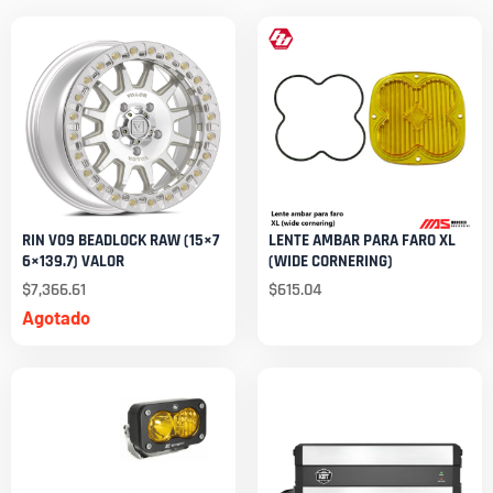
RIN V09 BEADLOCK RAW (15×7
LENTE AMBAR PARA FARO XL
6×139.7) VALOR
(WIDE CORNERING)
$
7,366.61
$
615.04
Agotado