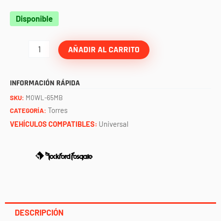
Torre
Disponible
con
bocina
AÑADIR AL CARRITO
M0
6.5"
INFORMACIÓN RÁPIDA
negra
SKU:
M0WL-65MB
/
Torres
CATEGORÍA:
par
VEHÍCULOS COMPATIBLES:
Universal
ROCKFORD
FOSGATE
cantidad
DESCRIPCIÓN