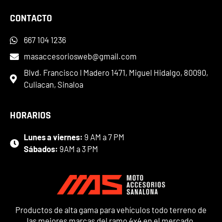
CONTACTO
667 104 1236
masaccesoriosweb@gmail.com
Blvd. Francisco I Madero 1471, Miguel Hidalgo, 80090,
Culiacan, Sinaloa
HORARIOS
Lunes a viernes:
9 AM a 7 PM
Sábados:
9AM a 3 PM
Productos de alta gama para vehículos todo terreno de
las mejores marcas del ramo 4x4 en el mercado.