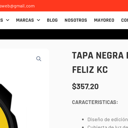
osweb@gmail.com
AS
MARCAS
BLOG
NOSOTROS
MAYOREO
CO
TAPA NEGRA 
FELIZ KC
$
357.20
CARACTERISTICAS:
Diseño de edición
Cubierta de luz d