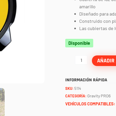
amarillo
Diseñado para ada
Construido con p
Las cubiertas de 
Tapa
Disponible
negra
faro
AÑADIR 
PRO6
logo
INFORMACIÓN RÁPIDA
cara
SKU:
5114
feliz
Gravity PRO6
CATEGORÍA:
KC
VEHÍCULOS COMPATIBLES:
cantidad