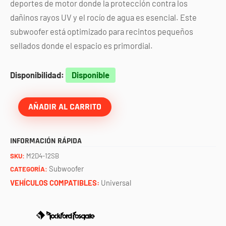
deportes de motor donde la protección contra los
dañinos rayos UV y el rocío de agua es esencial. Este
subwoofer está optimizado para recintos pequeños
sellados donde el espacio es primordial.
Subwoofer
Disponibilidad:
Disponible
M2
12"
AÑADIR AL CARRITO
negro
con
INFORMACIÓN RÁPIDA
luz
SKU:
M2D4-12SB
4
Subwoofer
CATEGORÍA:
ohms
VEHÍCULOS COMPATIBLES:
Universal
ROCKFORD
FOSGATE
cantidad