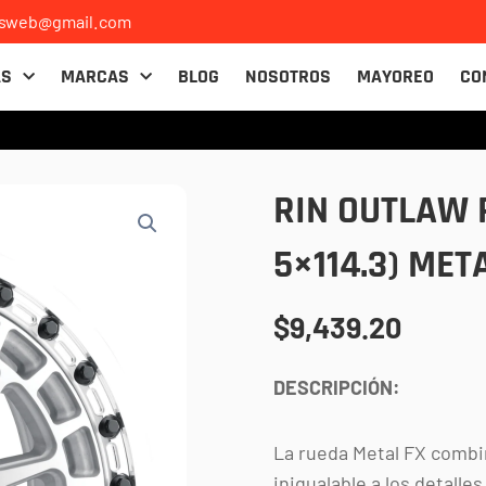
osweb@gmail.com
AS
MARCAS
BLOG
NOSOTROS
MAYOREO
CO
RIN OUTLAW 
5×114.3) MET
$
9,439.20
DESCRIPCIÓN:
La rueda Metal FX combi
inigualable a los detalle