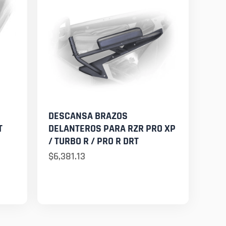
DESCANSA BRAZOS
T
DELANTEROS PARA RZR PRO XP
/ TURBO R / PRO R DRT
$
6,381.13