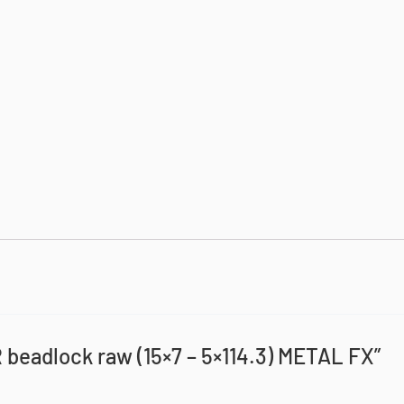
R beadlock raw (15×7 – 5×114.3) METAL FX”