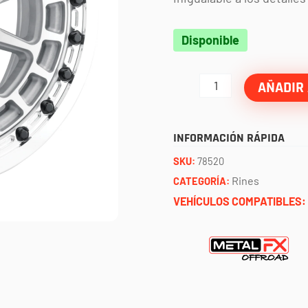
Rin
Disponible
outlaw
R
AÑADIR 
beadlock
raw
INFORMACIÓN RÁPIDA
(15x7
SKU:
78520
-
Rines
CATEGORÍA:
5x114.3)
VEHÍCULOS COMPATIBLES:
METAL
FX
cantidad