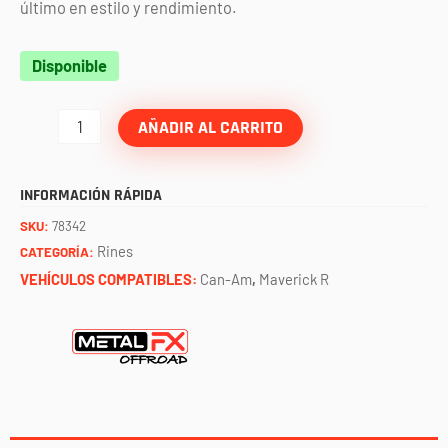
último en estilo y rendimiento.
Rin
Disponible
delta
R
AÑADIR AL CARRITO
beadlock
negro
INFORMACIÓN RÁPIDA
satinado
SKU:
78342
contrast
Rines
CATEGORÍA:
cut
VEHÍCULOS COMPATIBLES:
Can-Am
,
Maverick R
(15x7
-
6x139.7)
METAL
FX