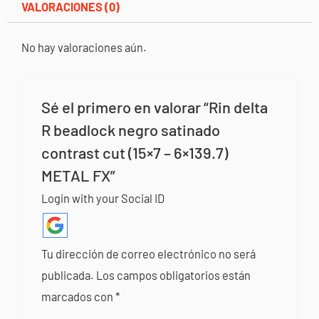
cantidad
VALORACIONES (0)
No hay valoraciones aún.
Sé el primero en valorar “Rin delta
R beadlock negro satinado
contrast cut (15×7 – 6×139.7)
METAL FX”
Login with your Social ID
Tu dirección de correo electrónico no será
publicada.
Los campos obligatorios están
marcados con
*