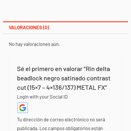
METAL
FX
cantidad
VALORACIONES (0)
No hay valoraciones aún.
Sé el primero en valorar “Rin delta
beadlock negro satinado contrast
cut (15×7 – 4×136/137) METAL FX”
Login with your Social ID
Tu dirección de correo electrónico no será
publicada.
Los campos obligatorios están