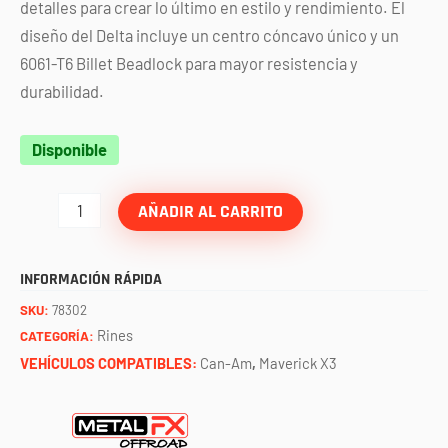
detalles para crear lo último en estilo y rendimiento. El
diseño del Delta incluye un centro cóncavo único y un
6061-T6 Billet Beadlock para mayor resistencia y
durabilidad.
Rin
Disponible
delta
beadlock
AÑADIR AL CARRITO
negro
satinado
INFORMACIÓN RÁPIDA
contrast
SKU:
78302
cut
Rines
CATEGORÍA:
(15x7
VEHÍCULOS COMPATIBLES:
Can-Am
,
Maverick X3
-
4x136/137)