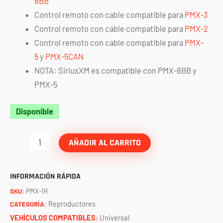
8BB
Control remoto con cable compatible para
PMX-3
Control remoto con cable compatible para
PMX-2
Control remoto con cable compatible para
PMX-
5
y
PMX-5CAN
NOTA: SiriusXM es compatible con PMX-8BB y
PMX-5
Reprodutor
Disponible
receptor
A
AÑADIR AL CARRITO
COLOR
PMX-
INFORMACIÓN RÁPIDA
1R
SKU:
PMX-1R
ROCKFORD
Reproductores
CATEGORÍA:
FOSGATE
VEHÍCULOS COMPATIBLES:
Universal