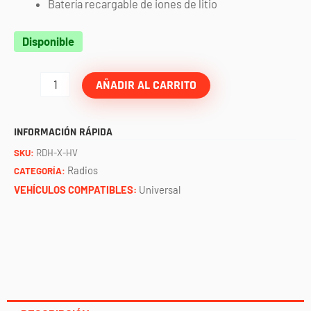
Batería recargable de iones de litio
Radio
Disponible
portátil
RDH-
AÑADIR AL CARRITO
X
Business
INFORMACIÓN RÁPIDA
Band
SKU:
RDH-X-HV
amarillo
Radios
CATEGORÍA:
RUGGED
VEHÍCULOS COMPATIBLES:
Universal
cantidad