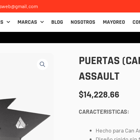
osweb@gmail.com
AS
MARCAS
BLOG
NOSOTROS
MAYOREO
CO
PUERTAS (CA
ASSAULT
$
14,228.66
CARACTERISTICAS:
Hecho para Can A
Diseño rígido sin 