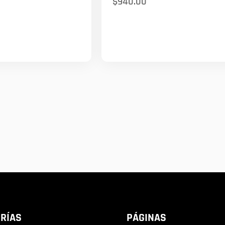
$
940.00
RÍAS
PÁGINAS