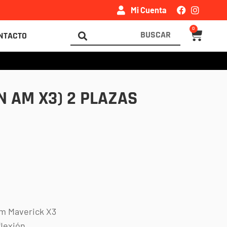
Mi Cuenta
0
Carrito
Search
NTACTO
...
N AM X3) 2 PLAZAS
m Maverick X3
flexión.