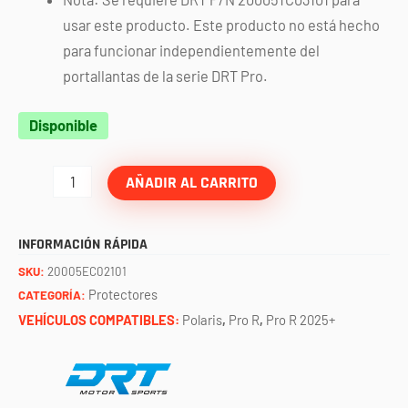
usar este producto. Este producto no está hecho
para funcionar independientemente del
portallantas de la serie DRT Pro.
Protector
Disponible
de
escapes
AÑADIR AL CARRITO
RZR
PRO
INFORMACIÓN RÁPIDA
R
SKU:
20005EC02101
DRT
Protectores
CATEGORÍA:
cantidad
VEHÍCULOS COMPATIBLES:
Polaris
,
Pro R
,
Pro R 2025+