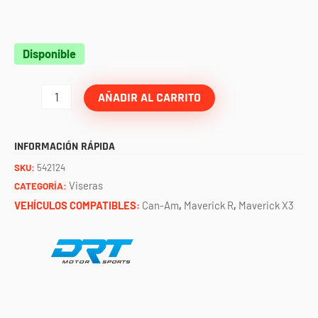
Par
Disponible
de
viseras
AÑADIR AL CARRITO
universales
1.875"
INFORMACIÓN RÁPIDA
chupacabra
SKU:
542124
cantidad
Viseras
CATEGORÍA:
VEHÍCULOS COMPATIBLES:
Can-Am
,
Maverick R
,
Maverick X3