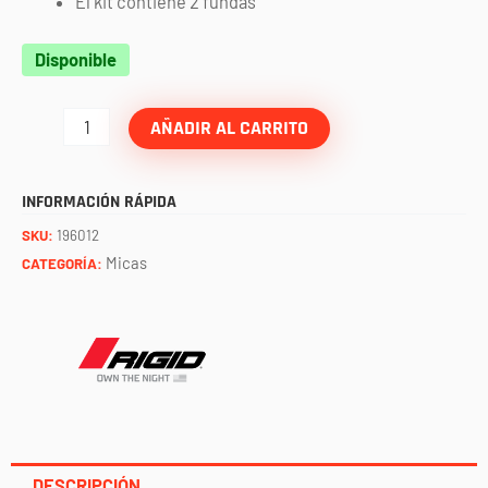
El kit contiene 2 fundas
Par
Disponible
de
micas
AÑADIR AL CARRITO
ambar
para
INFORMACIÓN RÁPIDA
faros
SKU:
196012
revolve
Micas
CATEGORÍA:
RIGID
cantidad
DESCRIPCIÓN