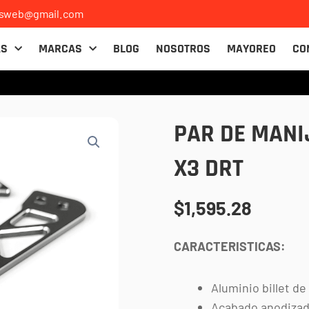
osweb@gmail.com
AS
MARCAS
BLOG
NOSOTROS
MAYOREO
CO
PAR DE MANI
X3 DRT
$
1,595.28
CARACTERISTICAS:
Aluminio billet d
Acabado anodizado