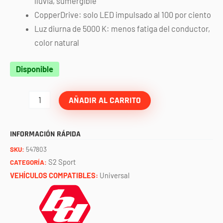
lluvia, sumergible
CopperDrive: solo LED impulsado al 100 por ciento
Luz diurna de 5000 K: menos fatiga del conductor,
color natural
Par
Disponible
de
faros
AÑADIR AL CARRITO
S2
SPORT
INFORMACIÓN RÁPIDA
(driving/combo)
SKU:
547803
BAJA
S2 Sport
CATEGORÍA:
DESIGNS
VEHÍCULOS COMPATIBLES:
Universal
cantidad