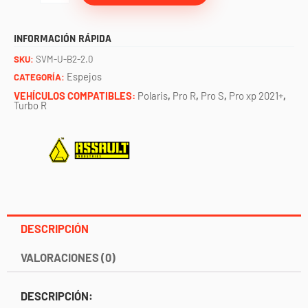
B2C
cristal
INFORMACIÓN RÁPIDA
plano
SKU:
SVM-U-B2-2.0
2.0"
Espejos
CATEGORÍA:
ASSAULT
VEHÍCULOS COMPATIBLES:
Polaris
,
Pro R
,
Pro S
,
Pro xp 2021+
,
Turbo R
cantidad
DESCRIPCIÓN
VALORACIONES (0)
DESCRIPCIÓN: