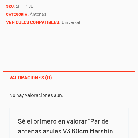
60cm
SKU:
2FT-P-BL
Marshin
Antenas
CATEGORÍA:
whips
VEHÍCULOS COMPATIBLES:
Universal
cantidad
VALORACIONES (0)
No hay valoraciones aún.
Sé el primero en valorar “Par de
antenas azules V3 60cm Marshin