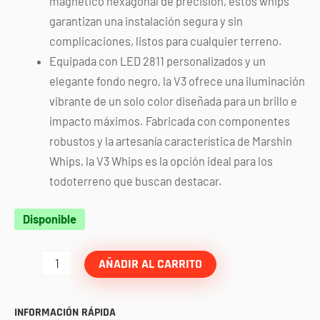
magnético hexagonal de precisión, estos whips
garantizan una instalación segura y sin
complicaciones, listos para cualquier terreno.
Equipada con LED 2811 personalizados y un
elegante fondo negro, la V3 ofrece una iluminación
vibrante de un solo color diseñada para un brillo e
impacto máximos. Fabricada con componentes
robustos y la artesanía característica de Marshin
Whips, la V3 Whips es la opción ideal para los
todoterreno que buscan destacar.
Par
Disponible
de
antenas
AÑADIR AL CARRITO
azules
V3
INFORMACIÓN RÁPIDA