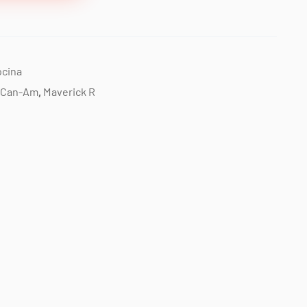
ocina
Can-Am
,
Maverick R