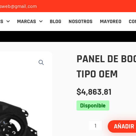
osweb@gmail.com
AS
MARCAS
BLOG
NOSOTROS
MAYOREO
CO
PANEL DE BO
TIPO OEM
$
4,863.81
Panel
Disponible
de
bocinas
AÑADIR 
tablero