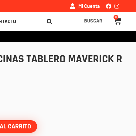
Mi Cuenta
0
Carrito
Search
NTACTO
...
CINAS TABLERO MAVERICK R
AL CARRITO