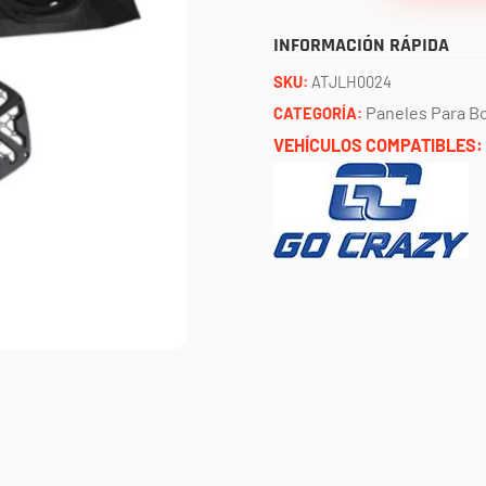
maverick
INFORMACIÓN RÁPIDA
R
SKU:
ATJLH0024
tipo
Paneles Para B
CATEGORÍA:
OEM
VEHÍCULOS COMPATIBLES:
cantidad