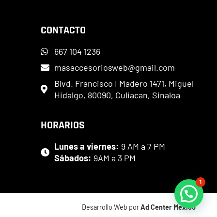
CONTACTO
667 104 1236
masaccesoriosweb@gmail.com
Blvd. Francisco I Madero 1471, Miguel
Hidalgo, 80090, Culiacan, Sinaloa
HORARIOS
Lunes a viernes:
9 AM a 7 PM
Sábados:
9AM a 3 PM
1
Desarrollo Web por
Ad Center México