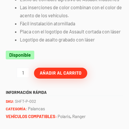
Las inserciones de color combinan con el color de
acento de los vehículos.
Fácil instalación atornillada
Placa con el logotipo de Assault cortada con láser
Logotipo de asalto grabado con láser
Palanca
Disponible
de
cambios
AÑADIR AL CARRITO
hellfire
raw
INFORMACIÓN RÁPIDA
(RZR/RANGER)
SKU:
SHFT-P-002
ASSAULT
Palancas
CATEGORÍA:
cantidad
VEHÍCULOS COMPATIBLES:
Polaris
,
Ranger