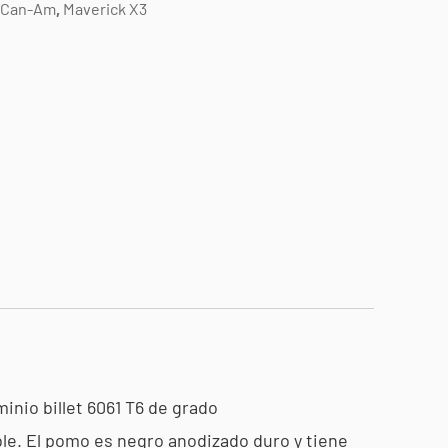
Can-Am
,
Maverick X3
inio billet 6061 T6 de grado
le. El pomo es negro anodizado duro y tiene