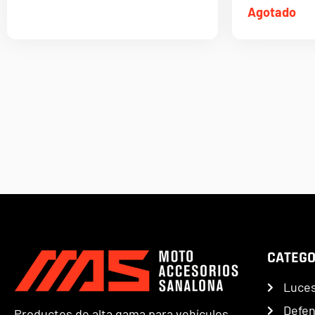
Agotado
CATEGO
Luce
Defe
Productos de alta gama para vehículos