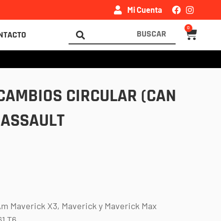
Mi Cuenta
0
Carrito
Search
NTACTO
...
CAMBIOS CIRCULAR (CAN
 ASSAULT
Am Maverick X3, Maverick y Maverick Max
61 T6