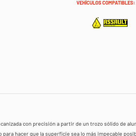
Roja
VEHÍCULOS COMPATIBLES:
ASSAULT
cantidad
anizada con precisión a partir de un trozo sólido de alum
para hacer que la superficie sea lo más impecable posib