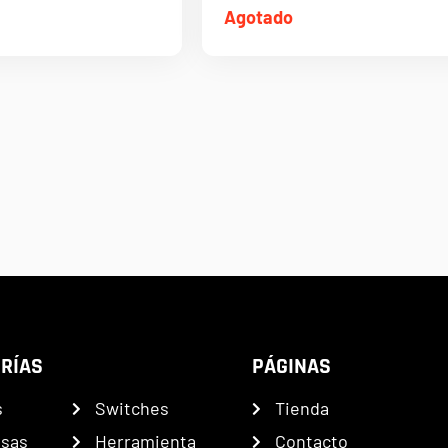
Agotado
RÍAS
PÁGINAS
s
Switches
Tienda
nsas
Herramienta
Contacto