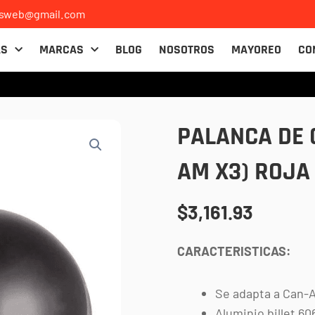
osweb@gmail.com
AS
MARCAS
BLOG
NOSOTROS
MAYOREO
CO
PALANCA DE 
AM X3) ROJA
$
3,161.93
CARACTERISTICAS:
Se adapta a Can-
Aluminio billet 60