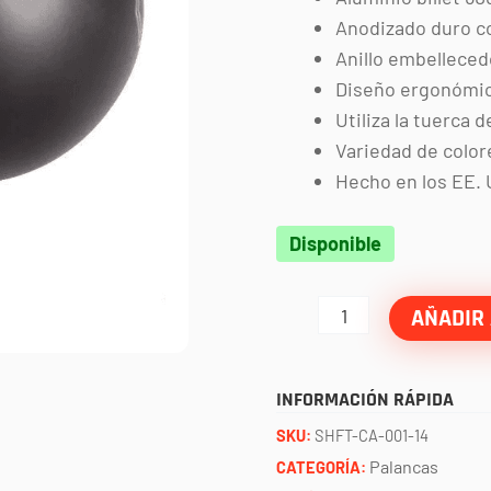
Anodizado duro c
Anillo embelleced
Diseño ergonómi
Utiliza la tuerca
Variedad de colore
Hecho en los EE. 
Palanca
Disponible
de
cambios
AÑADIR 
circular
(CAN
INFORMACIÓN RÁPIDA
AM
SKU:
SHFT-CA-001-14
X3)
Palancas
CATEGORÍA: