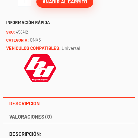
para
AÑADIR AL CARRITO
barra
ONX6
INFORMACIÓN RÁPIDA
10"
SKU:
458412
BAJA
ONX6
CATEGORÍA:
DESIGNS
VEHÍCULOS COMPATIBLES:
Universal
cantidad
DESCRIPCIÓN
VALORACIONES (0)
DESCRIPCIÓN: