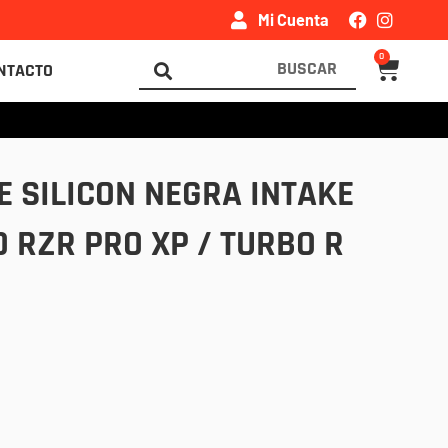
Mi Cuenta
0
Carrito
Search
NTACTO
...
 SILICON NEGRA INTAKE
O RZR PRO XP / TURBO R