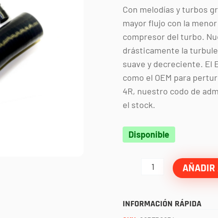
Con melodías y turbos g
mayor flujo con la menor
compresor del turbo. Nu
drásticamente la turbule
suave y decreciente. El
como el OEM para perturb
4R, nuestro codo de admi
el stock.
Manguera
Disponible
de
silicon
AÑADIR 
negra
intake
INFORMACIÓN RÁPIDA
filtro-