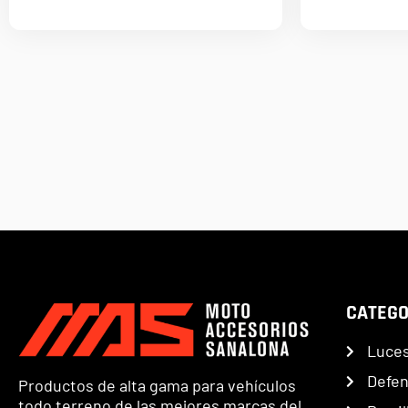
CATEGO
Luce
Defe
Productos de alta gama para vehículos
todo terreno de las mejores marcas del