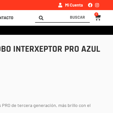
Mi Cuenta
0
Carrito
Search
NTACTO
...
OBO INTERXEPTOR PRO AZUL
 PRO de tercera generación, más brillo con el