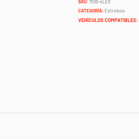
SKU:
701B-4LED
SKP
Estrobos
CATEGORÍA:
cantidad
VEHÍCULOS COMPATIBLES: