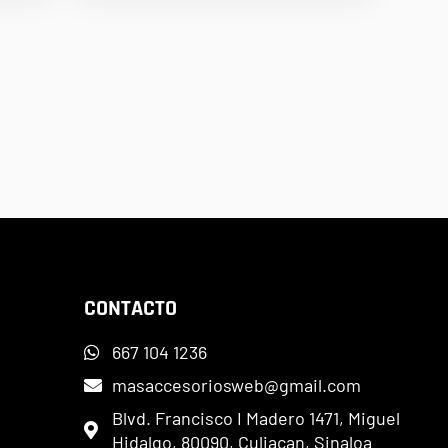
CONTACTO
667 104 1236
masaccesoriosweb@gmail.com
Blvd. Francisco I Madero 1471, Miguel
Hidalgo, 80090, Culiacan, Sinaloa