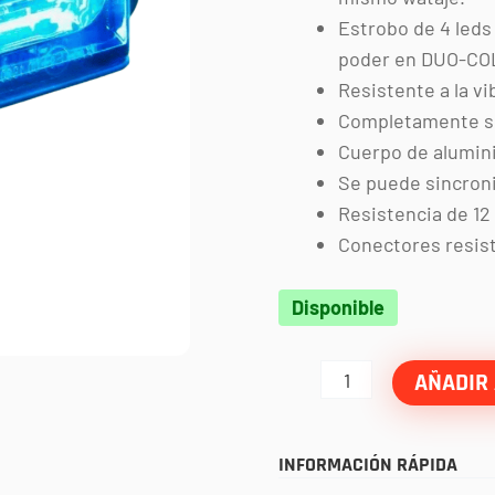
Estrobo de 4 leds 
poder en DUO-CO
Resistente a la vi
Completamente sel
Cuerpo de alumini
Se puede sincroni
Resistencia de 12
Conectores resist
Luz
Disponible
de
estrobo
AÑADIR 
interxeptor
pro
INFORMACIÓN RÁPIDA
azul