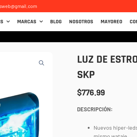
osweb@gmail.com
AS
MARCAS
BLOG
NOSOTROS
MAYOREO
CO
LUZ DE ESTR
SKP
$
776.99
DESCRIPCIÓN:
Nuevos hiper-leds
mismo wataje.