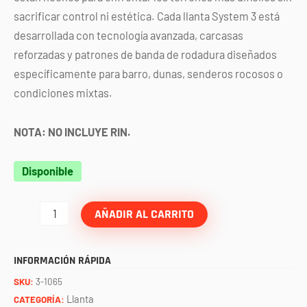
sacrificar control ni estética. Cada llanta System 3 está
desarrollada con tecnología avanzada, carcasas
reforzadas y patrones de banda de rodadura diseñados
específicamente para barro, dunas, senderos rocosos o
condiciones mixtas.
NOTA: NO INCLUYE RIN.
LLANTA
Disponible
DX440
32-
AÑADIR AL CARRITO
10-
15
INFORMACIÓN RÁPIDA
SYSTEM-
SKU:
3-1065
3.
Llanta
CATEGORÍA: