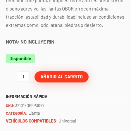
tecnología de punta, compuestos de alta resistencia y un
diseño agresivo, las llantas OBOR ofrecen máxima
tracción, estabilidad y durabilidad incluso en condiciones
extremas como lodo, arena, piedras o desierto.
NOTA: NO INCLUYE RIN.
LLANTA
Disponible
32X10.00-
15
AÑADIR AL CARRITO
8PR
OBOR
INFORMACIÓN RÁPIDA
TL
SKU:
321015OBRP3057
P3057
Llanta
CATEGORÍA:
CRAWLER
VEHÍCULOS COMPATIBLES:
Universal
cantidad