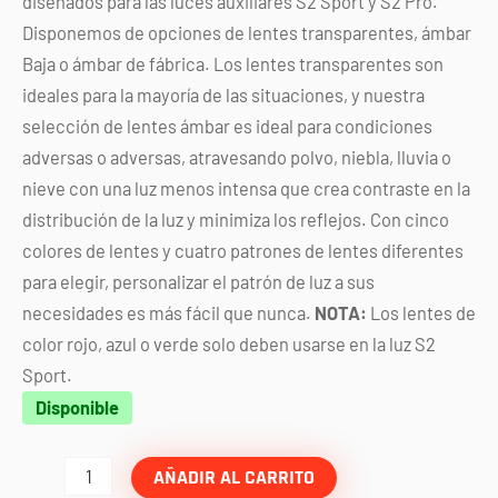
diseñados para las luces auxiliares S2 Sport y S2 Pro.
Disponemos de opciones de lentes transparentes, ámbar
Baja o ámbar de fábrica. Los lentes transparentes son
ideales para la mayoría de las situaciones, y nuestra
selección de lentes ámbar es ideal para condiciones
adversas o adversas, atravesando polvo, niebla, lluvia o
nieve con una luz menos intensa que crea contraste en la
distribución de la luz y minimiza los reflejos. Con cinco
colores de lentes y cuatro patrones de lentes diferentes
para elegir, personalizar el patrón de luz a sus
necesidades es más fácil que nunca.
NOTA:
Los lentes de
color rojo, azul o verde solo deben usarse en la luz S2
Sport.
Lente
Disponible
rojo
para
AÑADIR AL CARRITO