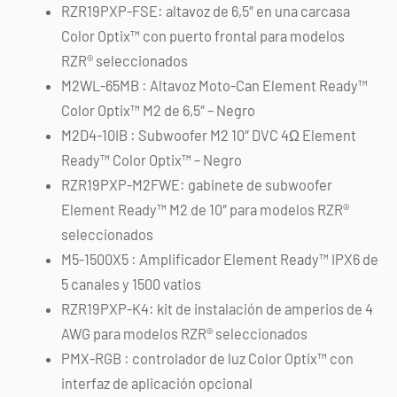
RZR19PXP-FSE: altavoz de 6,5″ en una carcasa
Color Optix™ con puerto frontal para modelos
RZR® seleccionados
M2WL-65MB : Altavoz Moto-Can Element Ready™
Color Optix™ M2 de 6,5″ – Negro
M2D4-10IB : Subwoofer M2 10″ DVC 4Ω Element
Ready™ Color Optix™ – Negro
RZR19PXP-M2FWE: gabinete de subwoofer
Element Ready™ M2 de 10″ para modelos RZR®
seleccionados
M5-1500X5 : Amplificador Element Ready™ IPX6 de
5 canales y 1500 vatios
RZR19PXP-K4: kit de instalación de amperios de 4
AWG para modelos RZR® seleccionados
PMX-RGB : controlador de luz Color Optix™ con
interfaz de aplicación opcional