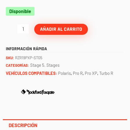
Kit
Disponible
de
sonido
AÑADIR AL CARRITO
para
RZR
INFORMACIÓN RÁPIDA
STG5
SKU:
RZR19PXP-STG5
(PRO
Stage 5
Stages
CATEGORÍAS:
,
XP,
VEHÍCULOS COMPATIBLES:
Polaris
,
Pro R
,
Pro XP
,
Turbo R
TURBO
R,
PRO
R)
ROCKFORD
FOSGATE
DESCRIPCIÓN