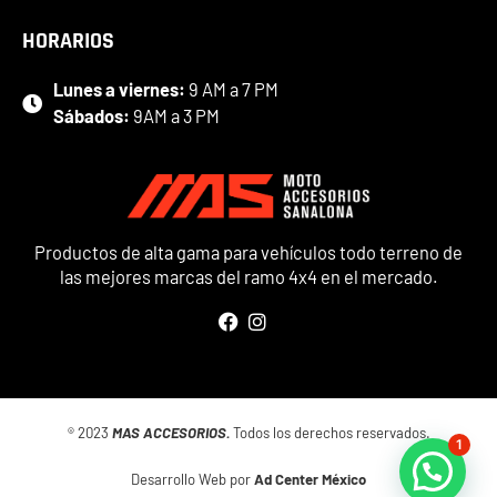
HORARIOS
Lunes a viernes:
9 AM a 7 PM
Sábados:
9AM a 3 PM
Productos de alta gama para vehículos todo terreno de
las mejores marcas del ramo 4x4 en el mercado.
® 2023
MAS ACCESORIOS.
Todos los derechos reservados.
1
Desarrollo Web por
Ad Center México