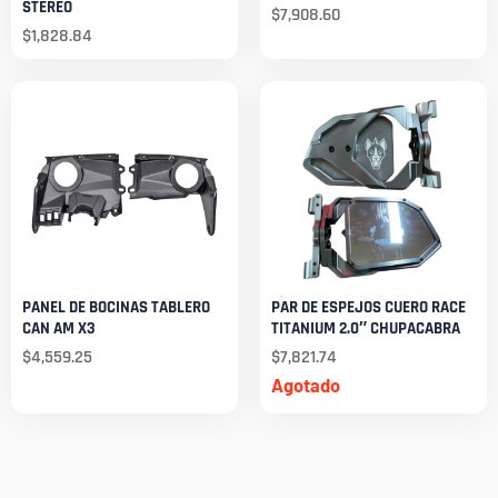
STEREO
$
7,908.60
$
1,828.84
PANEL DE BOCINAS TABLERO
PAR DE ESPEJOS CUERO RACE
CAN AM X3
TITANIUM 2.0″ CHUPACABRA
$
4,559.25
$
7,821.74
Agotado