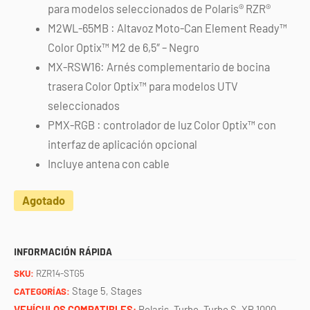
para modelos seleccionados de Polaris® RZR®
M2WL-65MB : Altavoz Moto-Can Element Ready™
Color Optix™ M2 de 6,5″ – Negro
MX-RSW16: Arnés complementario de bocina
trasera Color Optix™ para modelos UTV
seleccionados
PMX-RGB : controlador de luz Color Optix™ con
interfaz de aplicación opcional
Incluye antena con cable
Agotado
INFORMACIÓN RÁPIDA
SKU:
RZR14-STG5
Stage 5
Stages
CATEGORÍAS:
,
VEHÍCULOS COMPATIBLES:
Polaris
,
Turbo
,
Turbo S
,
XP 1000