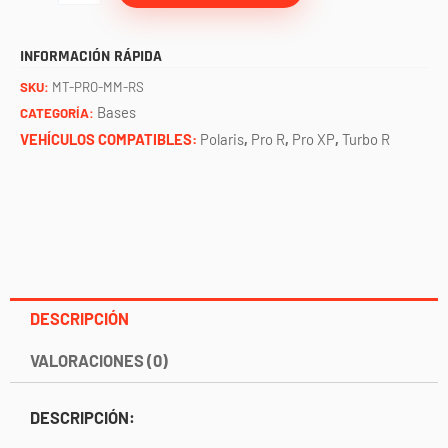
para
radio
INFORMACIÓN RÁPIDA
con
SKU:
MT-PRO-MM-RS
base
Bases
CATEGORÍA:
para
VEHÍCULOS COMPATIBLES:
Polaris
,
Pro R
,
Pro XP
,
Turbo R
switches
rzr
(PRO
XP,
TURBO
R
DESCRIPCIÓN
Y
VALORACIONES (0)
PRO
R)
DESCRIPCIÓN:
RUGGED