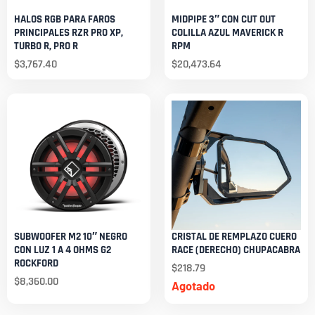
HALOS RGB PARA FAROS
MIDPIPE 3″ CON CUT OUT
PRINCIPALES RZR PRO XP,
COLILLA AZUL MAVERICK R
TURBO R, PRO R
RPM
$
3,767.40
$
20,473.64
SUBWOOFER M2 10″ NEGRO
CRISTAL DE REMPLAZO CUERO
CON LUZ 1 A 4 OHMS G2
RACE (DERECHO) CHUPACABRA
ROCKFORD
$
218.79
$
8,360.00
Agotado