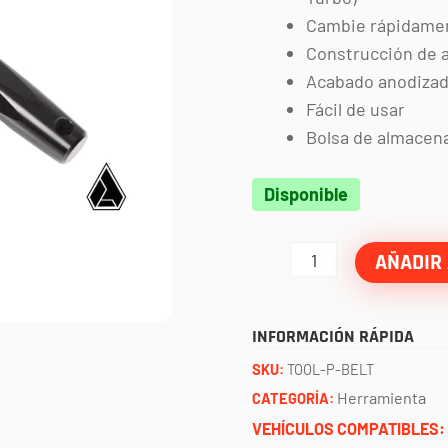
Cambie rápidamen
Construcción de 
Acabado anodizad
Fácil de usar
Bolsa de almacen
Herramienta
Disponible
para
clutch
AÑADIR 
(RZR
XP
INFORMACIÓN RÁPIDA
1000,
SKU:
TOOL-P-BELT
RANGER
Herramienta
CATEGORÍA:
XP
VEHÍCULOS COMPATIBLES: