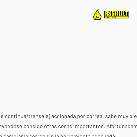
1000)
ASSAULT
cantidad
le continua/transeje) accionada por correa, sabe muy bie
levándose consigo otras cosas importantes. Afortunadamen
 cambiar la correa sin la herramienta adecuada!