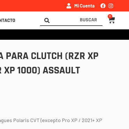
Mi Cuenta
0
Carrito
Search
NTACTO
...
 PARA CLUTCH (RZR XP
R XP 1000) ASSAULT
gues Polaris CVT (excepto Pro XP / 2021+ XP