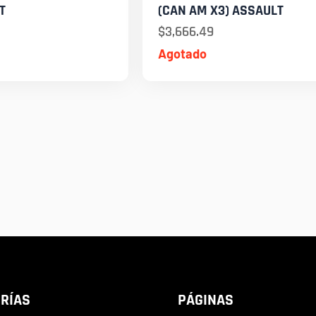
T
(CAN AM X3) ASSAULT
$
3,666.49
Agotado
RÍAS
PÁGINAS