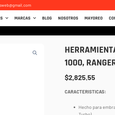
osweb@gmail.com
AS
MARCAS
BLOG
NOSOTROS
MAYOREO
CO
HERRAMIENTA
1000, RANGE
$
2,825.55
CARACTERISTICAS:
Hecho para embra
Turbo)