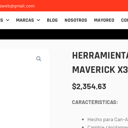
osweb@gmail.com
AS
MARCAS
BLOG
NOSOTROS
MAYOREO
CO
HERRAMIENTA
MAVERICK X3
$
2,354.63
CARACTERISTICAS:
Hecho para Can-A
Cambie rápidamen