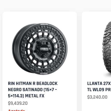
RIN HITMAN R BEADLOCK
LLANTA 27X
NEGRO SATINADO (15×7 –
TL WL09 P
5×114.3) METAL FX
$
3,240.00
$
9,439.20
Agotado