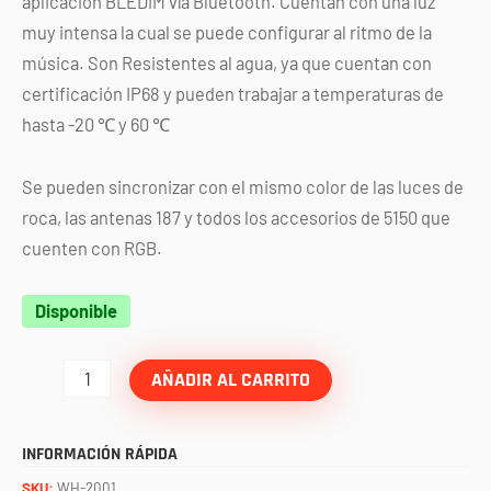
aplicación BLEDIM vía Bluetooth. Cuentan con una luz
muy intensa la cual se puede configurar al ritmo de la
música. Son Resistentes al agua, ya que cuentan con
certificación IP68 y pueden trabajar a temperaturas de
hasta -20 ℃ y 60 ℃
Se pueden sincronizar con el mismo color de las luces de
roca, las antenas 187 y todos los accesorios de 5150 que
cuenten con RGB.
Halos
Disponible
RGB
para
AÑADIR AL CARRITO
faros
principales
INFORMACIÓN RÁPIDA
RZR
SKU:
WH-2001