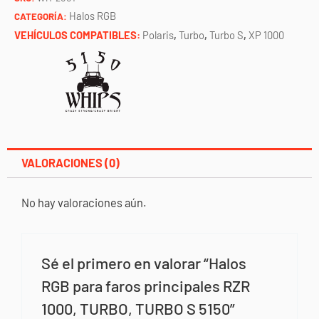
1000,
Halos RGB
CATEGORÍA:
TURBO,
VEHÍCULOS COMPATIBLES:
Polaris
,
Turbo
,
Turbo S
,
XP 1000
TURBO
S
5150
cantidad
VALORACIONES (0)
No hay valoraciones aún.
Sé el primero en valorar “Halos
RGB para faros principales RZR
1000, TURBO, TURBO S 5150”