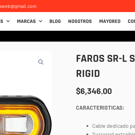
osweb@gmail.com
AS
MARCAS
BLOG
NOSOTROS
MAYOREO
CO
FAROS SR-L 
RIGID
$
6,346.00
CARACTERISTICAS:
Cable dedicado pa
Surrornd extraíbl