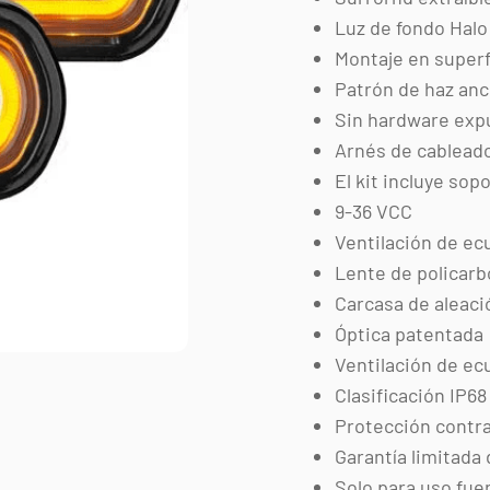
Luz de fondo Halo 
Montaje en superf
Patrón de haz anc
Sin hardware exp
Arnés de cablead
El kit incluye sop
9-36 VCC
Ventilación de ec
Lente de policarb
Carcasa de aleació
Óptica patentada
Ventilación de ec
Clasificación IP6
Protección contra
Garantía limitada 
Solo para uso fue