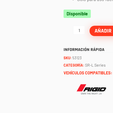
Faros
Disponible
SR-
L
AÑADIR 
series
halo
INFORMACIÓN RÁPIDA
ambar
SKU:
53123
/
SR-L Series
CATEGORÍA:
par
VEHÍCULOS COMPATIBLES:
RIGID
cantidad