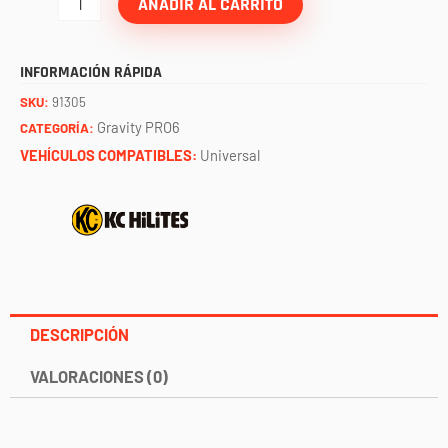
wide
AÑADIR AL CARRITO
/
par
INFORMACIÓN RÁPIDA
KC
SKU:
91305
cantidad
Gravity PRO6
CATEGORÍA:
VEHÍCULOS COMPATIBLES:
Universal
DESCRIPCIÓN
VALORACIONES (0)