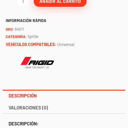
/
AÑADIR AL CARRITO
par
RIGID
INFORMACIÓN RÁPIDA
cantidad
SKU:
64011
Ignite
CATEGORÍA:
VEHÍCULOS COMPATIBLES:
Universal
DESCRIPCIÓN
VALORACIONES (0)
DESCRIPCIÓN: