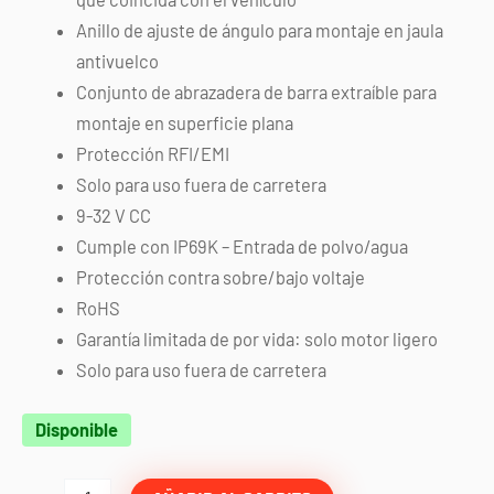
Anillo de ajuste de ángulo para montaje en jaula
antivuelco
Conjunto de abrazadera de barra extraíble para
montaje en superficie plana
Protección RFI/EMI
Solo para uso fuera de carretera
9-32 V CC
Cumple con IP69K – Entrada de polvo/agua
Protección contra sobre/bajo voltaje
RoHS
Garantía limitada de por vida: solo motor ligero
Solo para uso fuera de carretera
Espejos
Disponible
Reflect